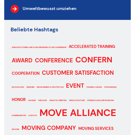
Umweltbewusst umziehen
Beliebte Hashtags
ACCELERATED TRAINING
2026 DISPATCHERS AND SALES REPRESENTATIVES CONFERENCE
CONFERN
AWARD
CONFERENCE
CUSTOMER SATISFACTION
COOPERATION
EVENT
DISCUSSIONS
DRESDEN
ENVIRONMENTAL PROTECTION
FAIRNESS AWARD
FORWARDING
HONOR
IAM 2025
IMPULSES
INDUSTRY MEETING
INFRASTRUCTURE
INTERNATIONAL NETWORKING
MOVE ALLIANCE
KUNDENSERVICE
LOGISTIK
MOVING COMPANY
MOVING SERVICES
MOVING