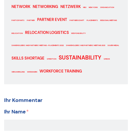
NETWORK
NETWORKING
NETZWERK
NEU
NEW YORK
ORGANISATION
PARTNER EVENT
PARTICIPANTS
PARTNER
PARTNERSCHAFT
PLACEMENTS
REGIONAL MEETING
RELOCATION LOGISTICS
RELOCATION
RESPONSIBILITY
SHAREHOLDERS' AND PARTNERS' MEETING - PLACEMENTS 2022
SHAREHOLDERS' AND PARTNERS' MEETING 2021
SILVER MEDAL
SUSTAINABILITY
SKILLS SHORTAGE
SPEDITION
UMZUG
WORKFORCE TRAINING
VERSAMMLUNG
WIESBADEN
Ihr Kommentar
Ihr Name
*