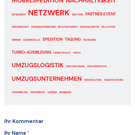
MÖBELSPEDITION
NACHHALTIGKEIT
NETZWERK
PARTNER EVENT
NETWORKING
NEW YORK
PARTNERSCHAFT
PARTNERUNTERNEHMEN
RECHTSSICHERHEIT
REGIONALTREFFEN
RELOCATION
SPEDITION
TAGUNG
SEMINAR
SILBERMEDALLIE
TEILNEHMER
TURBO-AUSBILDUNG
UMWELTSCHUTZ
UMZUG
UMZUGSLOGISTIK
UMZUGSPLANUNG
UMZUGSSPEDITION
UMZUGSUNTERNEHMEN
VERANSTALTUNG
VERANTWORTUNG
VERSAMMLUNG
VERSTÄRKUNG
VERTRIEB
WIESBADEN
Ihr Kommentar
Ihr Name
*