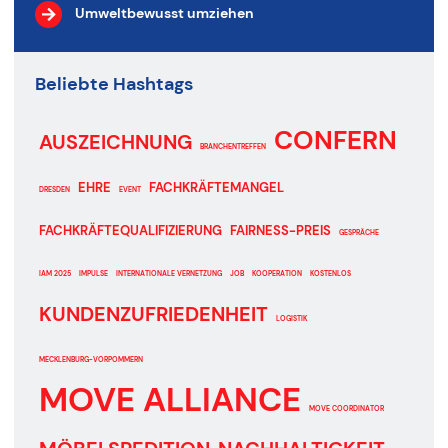
Umweltbewusst umziehen
Beliebte Hashtags
CONFERN
AUSZEICHNUNG
BRANCHENTREFFEN
EHRE
FACHKRÄFTEMANGEL
DRESDEN
EVENT
FACHKRÄFTEQUALIFIZIERUNG
FAIRNESS-PREIS
GESPRÄCHE
IAM 2025
IMPULSE
INTERNATIONALE VERNETZUNG
JOB
KOOPERATION
KOSTENLOS
KUNDENZUFRIEDENHEIT
LOGISTIK
MECKLENBURG-VORPOMMERN
MOVE ALLIANCE
MOVE COORDINATOR