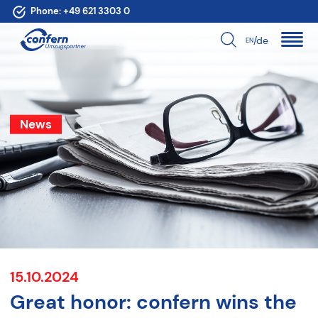
Phone:
+49 621 3303 0
/de
EN
News
15.10.2024
Great honor: confern wins the