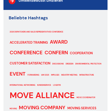
Umweltbewusst umziehen
Beliebte Hashtags
2026 DISPATCHERS AND SALES REPRESENTATIVES CONFERENCE
AWARD
ACCELERATED TRAINING
CONFERENCE
CONFERN
COOPERATION
CUSTOMER SATISFACTION
DISCUSSIONS
DRESDEN
ENVIRONMENTAL PROTECTION
EVENT
FORWARDING
IAM 2025
IMPULSES
INDUSTRY MEETING
INFRASTRUCTURE
INTERNATIONAL NETWORKING
KUNDENSERVICE
LOGISTIK
MOVE ALLIANCE
MOVE COORDINATOR
MOVING COMPANY
MOVING SERVICES
MOVING